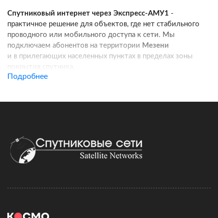
Спутниковый интернет через Экспресс-АМУ1
-
практичное решение для объектов, где нет стабильного
проводного или мобильного доступа к сети. Мы
подключаем абонентов на территории
Мезени
и в прилегающих населенных пунктах в пределах зоны
покрытия спутника.
Подробнее
Услуга подходит для частных домов, дач, фермерских
хозяйств, строительных площадок, пунктов охраны, кафе
и других удаленных локаций. Канал связи работает
независимо от базовых станций сотовых операторов:
при корректной установке оборудования вы получаете
стабильный доступ в интернет для работы, связи
и онлайн-сервисов.
Подключение спутникового интернета включает проверку
адреса, подбор комплекта оборудования, регистрацию
договора и активацию тарифа. Монтаж можно выполнить
самостоятельно по инструкции, а при необходимости
наши специалисты сопровождают настройку удаленно.