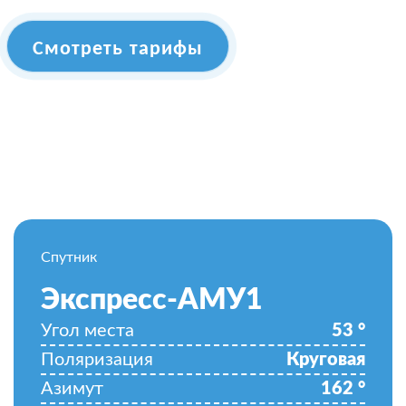
Смотреть тарифы
Спутник
Экспресс-АМУ1
Угол места
53
°
Поляризация
Круговая
Азимут
162
°