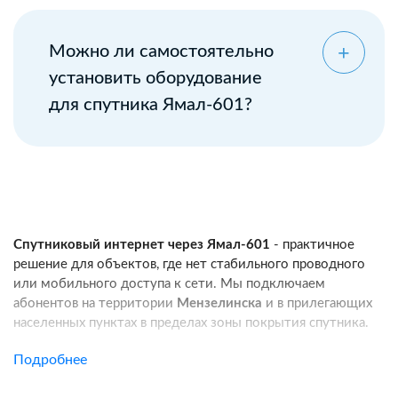
Можно ли самостоятельно
установить оборудование
для спутника Ямал-601?
Спутниковый интернет через Ямал-601
- практичное
решение для объектов, где нет стабильного проводного
или мобильного доступа к сети. Мы подключаем
абонентов на территории
Мензелинска
и в прилегающих
населенных пунктах в пределах зоны покрытия спутника.
Услуга подходит для частных домов, дач, фермерских
Подробнее
хозяйств, строительных площадок, пунктов охраны, кафе
и других удаленных локаций. Канал связи работает