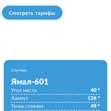
Смотреть тарифы
Спутник
Ямал-601
Угол места
40
°
Азимут
126
°
Точка стояния
49
°