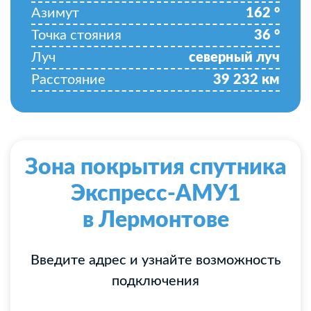
Азимут
162
°
Точка стояния
36
°
Луч
северный луч
Расстояние
39 232
км
Зона покрытия спутника
Экспресс-АМУ1
в Лермонтове
Введите адрес и узнайте возможность
подключения