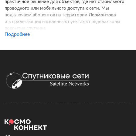
практичное решение для объектов, где нет стабильного
проводного или мобильного доступа к сети. Мы
подключаем абонентов на территории
Лермонтова
и в прилегающих населенных пунктах в пределах зоны
покрытия спутника.
Подробнее
Услуга подходит для частных домов, дач, фермерских
хозяйств, строительных площадок, пунктов охраны, кафе
и других удаленных локаций. Канал связи работает
независимо от базовых станций сотовых операторов:
при корректной установке оборудования вы получаете
стабильный доступ в интернет для работы, связи
и онлайн-сервисов.
Подключение спутникового интернета включает проверку
адреса, подбор комплекта оборудования, регистрацию
договора и активацию тарифа. Монтаж можно выполнить
самостоятельно по инструкции, а при необходимости
наши специалисты сопровождают настройку удаленно.
Скорость и стоимость зависят от выбранного тарифного
плана, характеристик комплекта и условий установки.