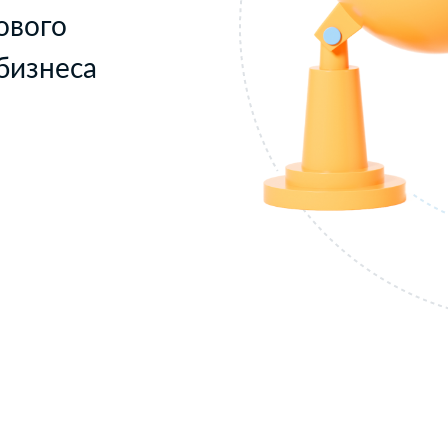
ового
бизнеса