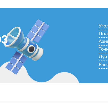
Уго
Пол
03
Ази
Точ
Луч
Рас