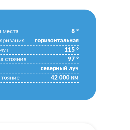
л места
8
°
яризация
горизонтальная
мут
115
°
ка стояния
97
°
северный луч
стояние
42 000
км