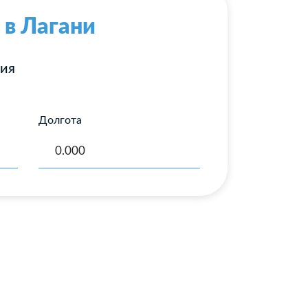
 в Лагани
ния
Долгота