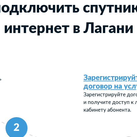
подключить спутни
интернет в Лагани
Зарегистрируй
ь
договор на усл
Зарегистрируйте дог
и получите доступ к
кабинету абонента.
2