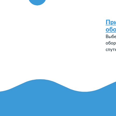
Пр
об
Выбе
обор
спут