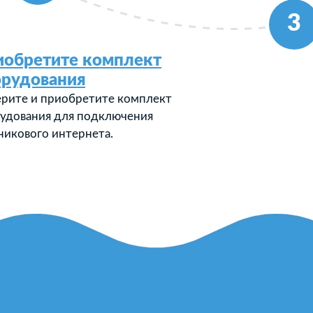
3
иобретите комплект
орудования
рите и приобретите комплект
удования для подключения
никового интернета.