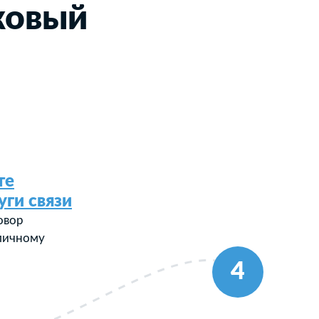
ковый
те
уги связи
овор
 личному
4