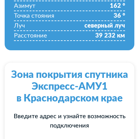
Азимут
162
°
Точка стояния
36
°
Луч
северный луч
Расстояние
39 232
км
Зона покрытия спутника
Экспресс-АМУ1
в Краснодарском крае
Введите адрес и узнайте возможность
подключения