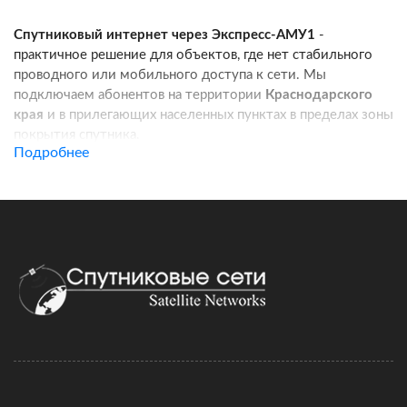
Спутниковый интернет через Экспресс-АМУ1
-
практичное решение для объектов, где нет стабильного
проводного или мобильного доступа к сети. Мы
подключаем абонентов на территории
Краснодарского
края
и в прилегающих населенных пунктах в пределах зоны
покрытия спутника.
Подробнее
Услуга подходит для частных домов, дач, фермерских
хозяйств, строительных площадок, пунктов охраны, кафе
и других удаленных локаций. Канал связи работает
независимо от базовых станций сотовых операторов:
при корректной установке оборудования вы получаете
стабильный доступ в интернет для работы, связи
и онлайн-сервисов.
Подключение спутникового интернета включает проверку
адреса, подбор комплекта оборудования, регистрацию
договора и активацию тарифа. Монтаж можно выполнить
самостоятельно по инструкции, а при необходимости
наши специалисты сопровождают настройку удаленно.