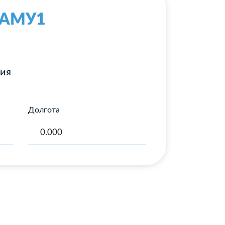
с-АМУ1
ния
Долгота