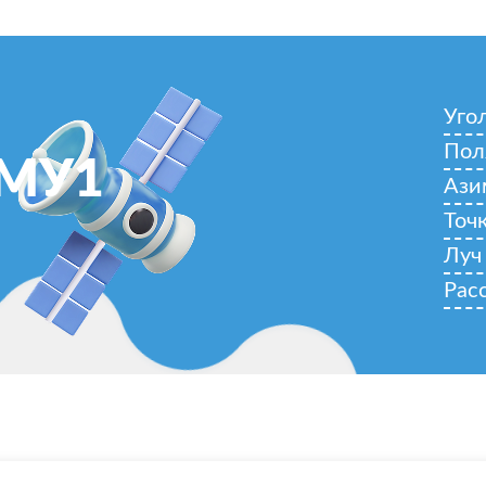
Уго
Пол
АМУ1
Ази
Точ
Луч
Рас