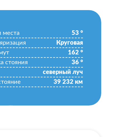
л места
53
°
яризация
Круговая
мут
162
°
ка стояния
36
°
северный луч
стояние
39 232
км