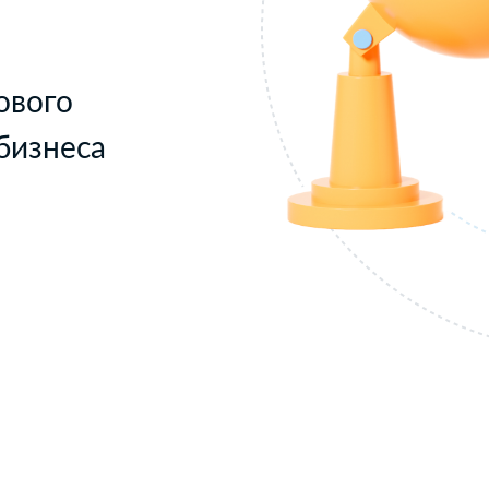
ового
бизнеса