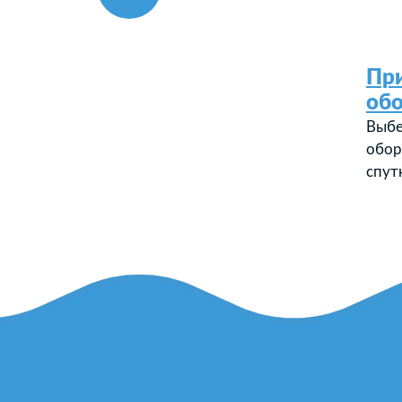
Пр
об
Выбе
обор
спут