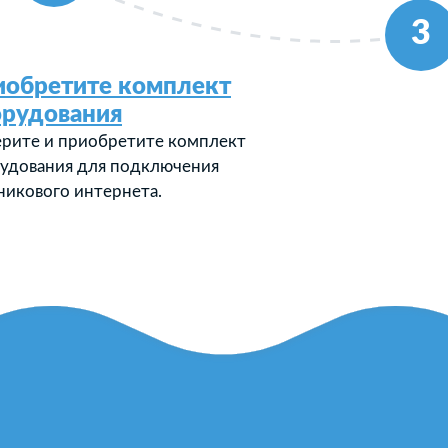
3
иобретите комплект
орудования
рите и приобретите комплект
удования для подключения
никового интернета.