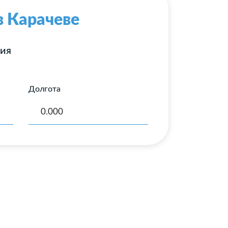
в Карачеве
ния
Долгота