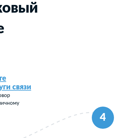
ковый
е
те
уги связи
овор
 личному
4