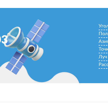
Уго
Пол
03
Ази
Точ
Луч
Рас