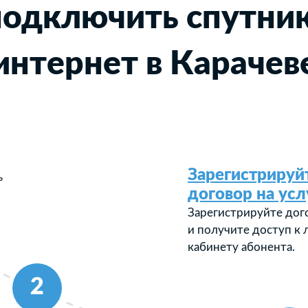
подключить спутни
интернет в Карачев
Зарегистрируй
ь
договор на усл
Зарегистрируйте дог
и получите доступ к
кабинету абонента.
2