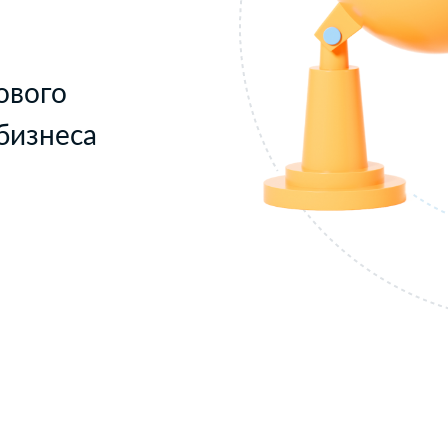
ового
бизнеса