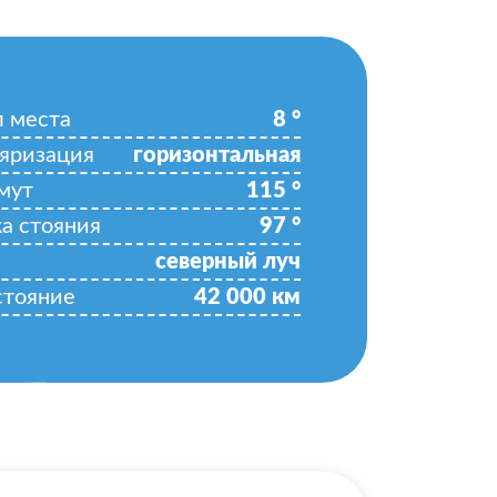
л места
8
°
яризация
горизонтальная
мут
115
°
ка стояния
97
°
северный луч
стояние
42 000
км