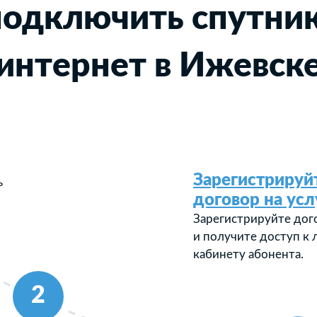
подключить спутни
интернет в Ижевск
Зарегистрируй
ь
договор на усл
Зарегистрируйте дог
и получите доступ к
кабинету абонента.
2