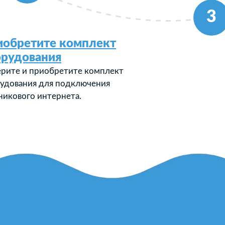
3
иобретите комплект
орудования
рите и приобретите комплект
удования для подключения
никового интернета.