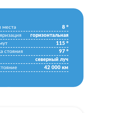
л места
8
°
яризация
горизонтальная
мут
115
°
ка стояния
97
°
северный луч
стояние
42 000
км