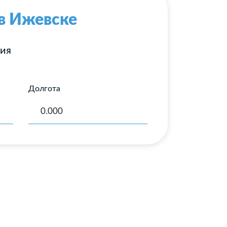
 в Ижевске
ния
Долгота