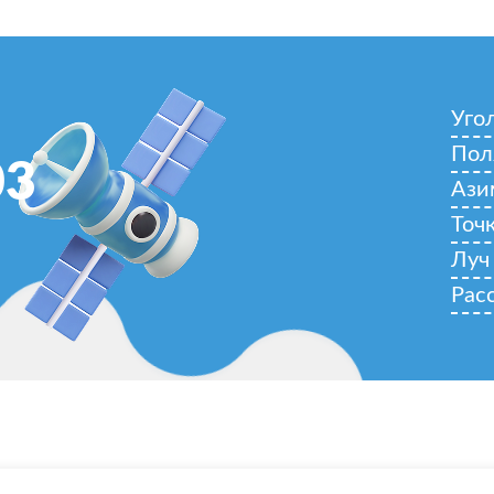
Уго
Пол
03
Ази
Точ
Луч
Рас