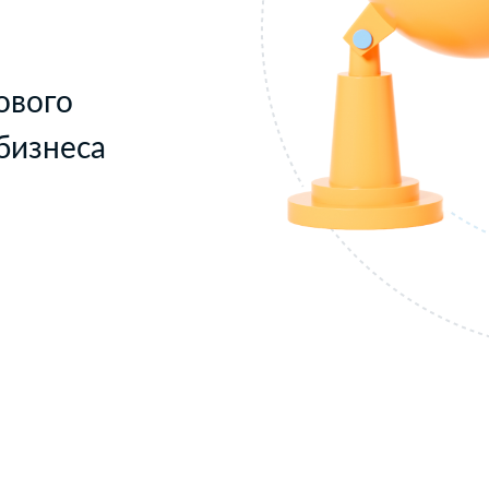
ового
бизнеса