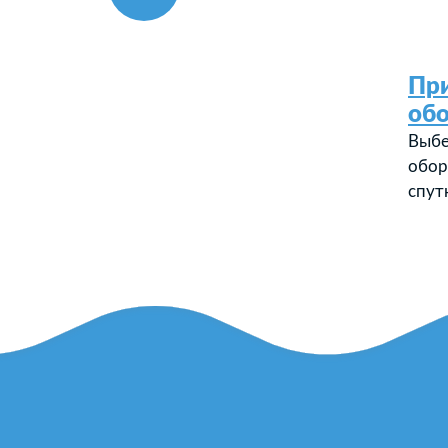
Пр
об
Выбе
обор
спут