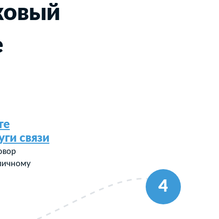
ковый
е
те
уги связи
овор
 личному
4