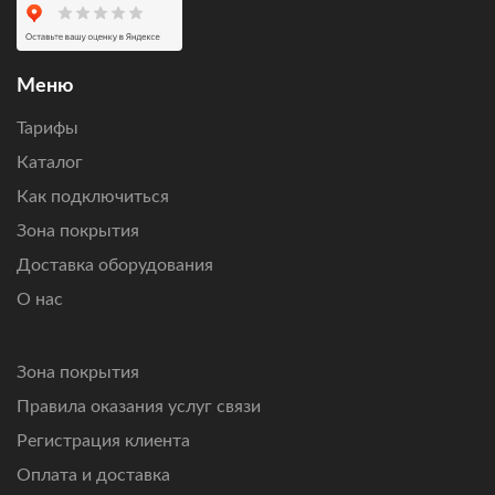
подключения по вашему адресу, получить персональный
расчет стоимости оборудования и ежемесячной
абонентской платы.
Меню
Подключим интернет там, где другие технологии связи
Тарифы
не справляются.
Каталог
Как подключиться
Зона покрытия
Доставка оборудования
О нас
Зона покрытия
Правила оказания услуг связи
Регистрация клиента
Оплата и доставка