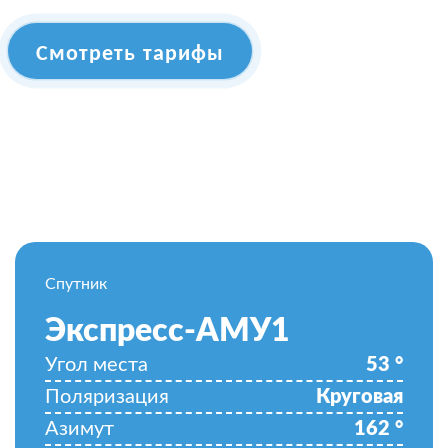
Смотреть тарифы
Спутник
Экспресс-АМУ1
Угол места
53
°
Поляризация
Круговая
Азимут
162
°