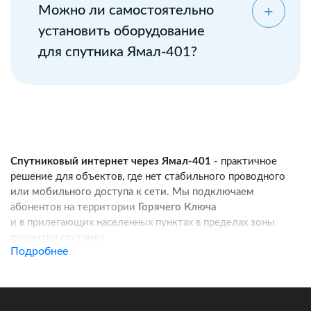
Можно ли самостоятельно
установить оборудование
для спутника Ямал-401?
Спутниковый интернет через Ямал-401
- практичное
решение для объектов, где нет стабильного проводного
или мобильного доступа к сети. Мы подключаем
абонентов на территории
Горячего Ключа
и в прилегающих населенных пунктах в пределах зоны
покрытия спутника.
Подробнее
Услуга подходит для частных домов, дач, фермерских
хозяйств, строительных площадок, пунктов охраны, кафе
и других удаленных локаций. Канал связи работает
независимо от базовых станций сотовых операторов: