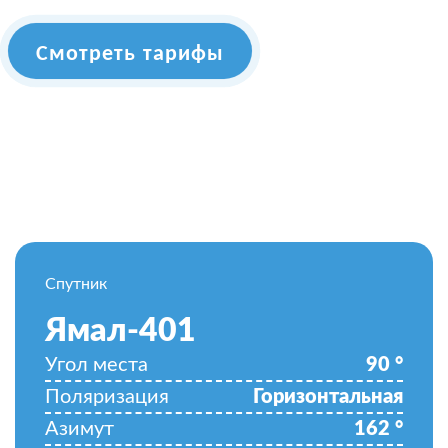
Смотреть тарифы
Спутник
Ямал-401
Угол места
90
°
Поляризация
Горизонтальная
Азимут
162
°