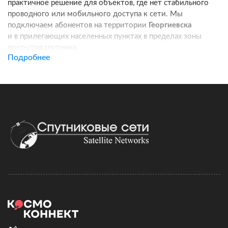
практичное решение для объектов, где нет стабильного
проводного или мобильного доступа к сети. Мы
подключаем абонентов на территории
Георгиевска
и в прилегающих населенных пунктах в пределах зоны
покрытия спутника.
Подробнее
Услуга подходит для частных домов, дач, фермерских
хозяйств, строительных площадок, пунктов охраны, кафе
и других удаленных локаций. Канал связи работает
независимо от базовых станций сотовых операторов:
при корректной установке оборудования вы получаете
стабильный доступ в интернет для работы, связи
и онлайн-сервисов.
Подключение спутникового интернета включает проверку
адреса, подбор комплекта оборудования, регистрацию
договора и активацию тарифа. Монтаж можно выполнить
самостоятельно по инструкции, а при необходимости
наши специалисты сопровождают настройку удаленно.
Скорость и стоимость зависят от выбранного тарифного
плана, характеристик комплекта и условий установки.