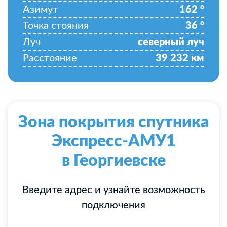
Азимут
162
°
Точка стояния
36
°
Луч
северный луч
Расстояние
39 232
км
Зона покрытия спутника
Экспресс-АМУ1
в Георгиевске
Введите адрес и узнайте возможность
подключения