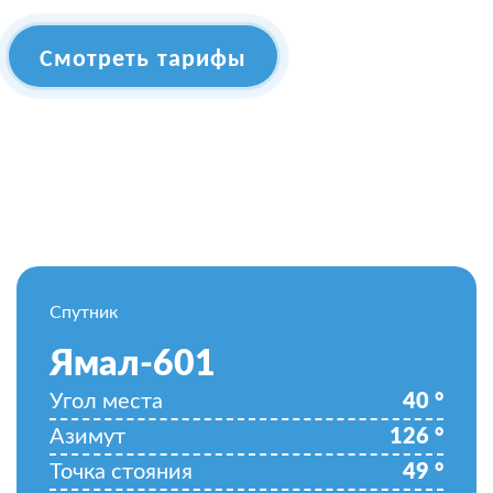
Смотреть тарифы
Спутник
Ямал-601
Угол места
40
°
Азимут
126
°
Точка стояния
49
°