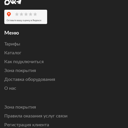
Оставьте заявку
, чтобы проверить возможность
подключения по вашему адресу, получить персональный
расчет стоимости оборудования и ежемесячной
абонентской платы.
Меню
Подключим интернет там, где другие технологии связи
Тарифы
не справляются.
Каталог
Как подключиться
Зона покрытия
Доставка оборудования
О нас
Зона покрытия
Правила оказания услуг связи
Регистрация клиента