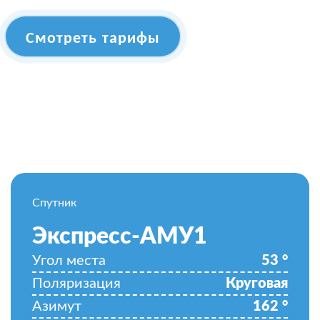
Смотреть тарифы
Спутник
Экспресс-АМУ1
Угол места
53
°
Поляризация
Круговая
Азимут
162
°