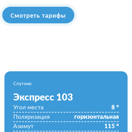
Смотреть тарифы
Спутник
Экспресс 103
Угол места
8
°
Поляризация
горизонтальная
Азимут
115
°