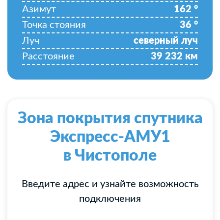
Азимут
162
°
Точка стояния
36
°
Луч
северный луч
Расстояние
39 232
км
Зона покрытия спутника
Экспресс-АМУ1
в Чистополе
Введите адрес и узнайте возможность
подключения