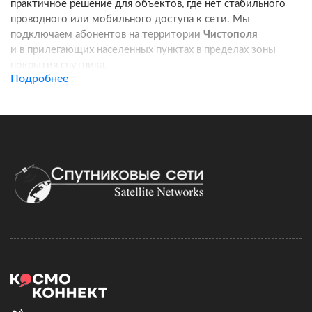
практичное решение для объектов, где нет стабильного
проводного или мобильного доступа к сети. Мы
подключаем абонентов на территории
Чистополя
и в прилегающих населенных пунктах в пределах зоны
покрытия спутника.
Подробнее
Услуга подходит для частных домов, дач, фермерских
хозяйств, строительных площадок, пунктов охраны, кафе
и других удаленных локаций. Канал связи работает
независимо от базовых станций сотовых операторов:
при корректной установке оборудования вы получаете
стабильный доступ в интернет для работы, связи
и онлайн-сервисов.
Подключение спутникового интернета включает проверку
адреса, подбор комплекта оборудования, регистрацию
договора и активацию тарифа. Монтаж можно выполнить
самостоятельно по инструкции, а при необходимости
наши специалисты сопровождают настройку удаленно.
Скорость и стоимость зависят от выбранного тарифного
плана, характеристик комплекта и условий установки.