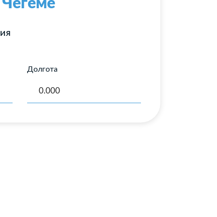
 Чегеме
ния
Долгота