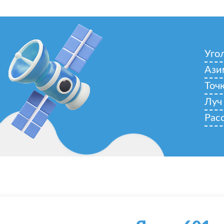
Уго
Ази
Точ
Луч
Рас