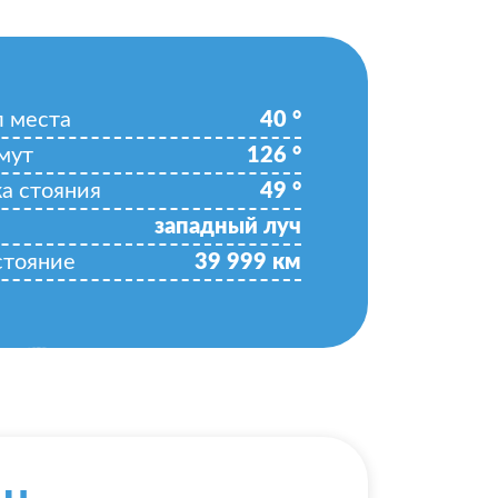
л места
40
°
мут
126
°
ка стояния
49
°
западный луч
стояние
39 999
км