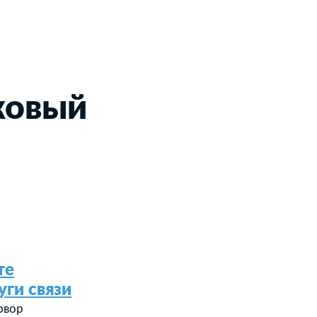
ковый
те
уги связи
овор