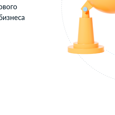
ового
бизнеса