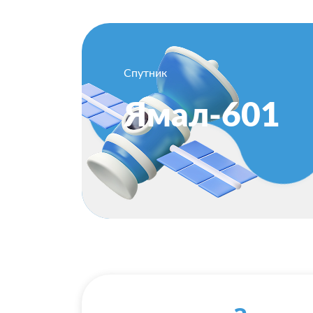
Спутник
Ямал-601