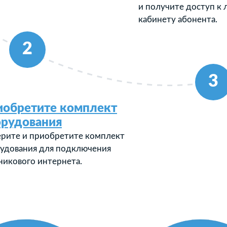
и получите доступ к
кабинету абонента.
2
3
иобретите комплект
орудования
рите и приобретите комплект
удования для подключения
никового интернета.