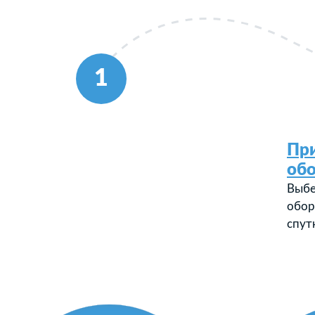
1
Пр
об
Выбе
обор
спут