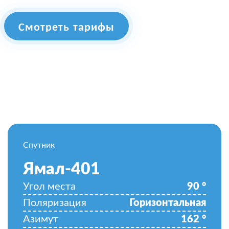
Смотреть тарифы
Спутник
Ямал-401
Угол места
90
°
Поляризация
Горизонтальная
Азимут
162
°