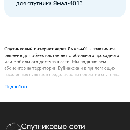
для спутника Ямал-401?
Спутниковый интернет через Ямал-401
- практичное
решение для объектов, где нет стабильного проводного
или мобильного доступа к сети. Мы подключаем
абонентов на территории
Буйнакска
и в прилегающих
населенных пунктах в пределах зоны покрытия спутника.
Услуга подходит для частных домов, дач, фермерских
Подробнее
хозяйств, строительных площадок, пунктов охраны, кафе
и других удаленных локаций. Канал связи работает
независимо от базовых станций сотовых операторов:
при корректной установке оборудования вы получаете
стабильный доступ в интернет для работы, связи
и онлайн-сервисов.