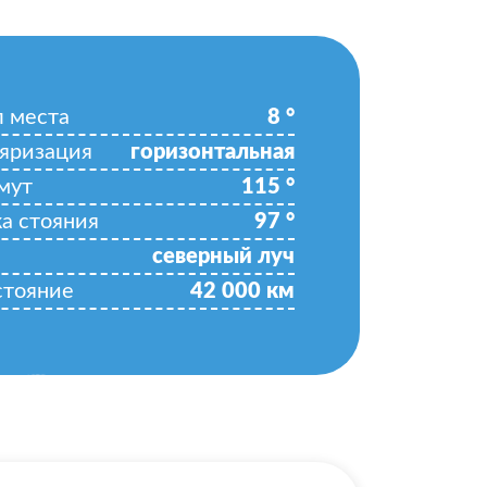
л места
8
°
яризация
горизонтальная
мут
115
°
ка стояния
97
°
северный луч
стояние
42 000
км