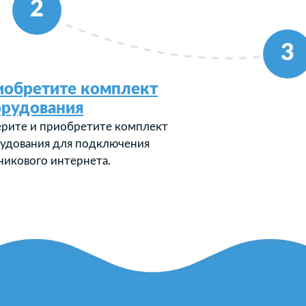
2
3
иобретите комплект
орудования
рите и приобретите комплект
удования для подключения
никового интернета.