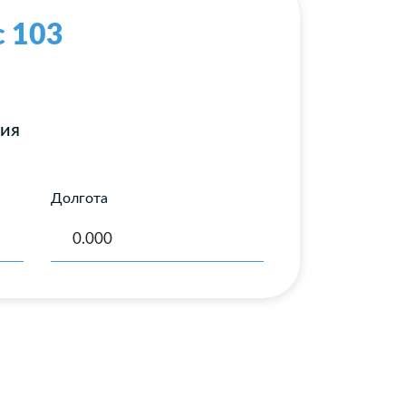
с 103
ния
Долгота