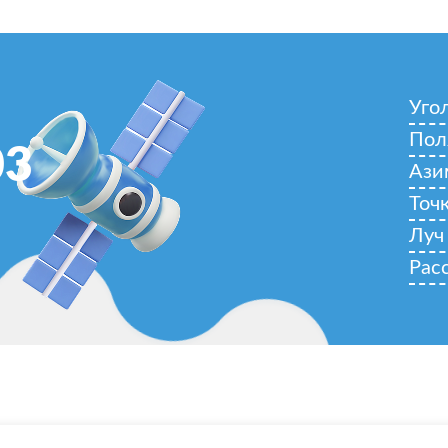
Уго
Пол
03
Ази
Точ
Луч
Рас