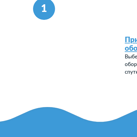
1
Пр
об
Выбе
обор
спут