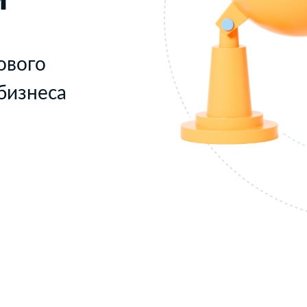
ового
бизнеса