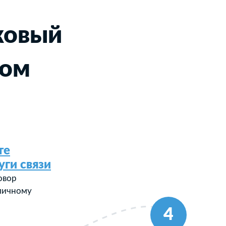
ковый
ном
те
уги связи
овор
 личному
4