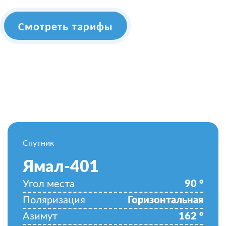
Смотреть тарифы
Спутник
Ямал-401
Угол места
90
°
Поляризация
Горизонтальная
Азимут
162
°