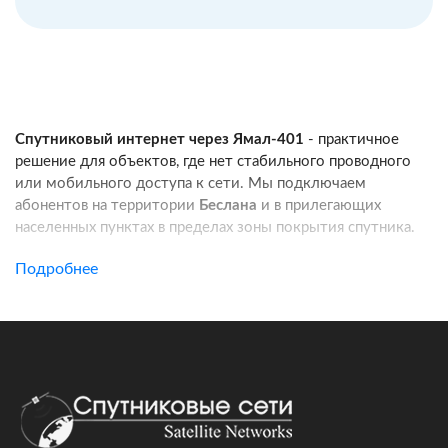
Спутниковый интернет через Ямал-401
- практичное
решение для объектов, где нет стабильного проводного
или мобильного доступа к сети. Мы подключаем
абонентов на территории
Беслана
и в прилегающих
населенных пунктах в пределах зоны покрытия спутника.
Услуга подходит для частных домов, дач, фермерских
Подробнее
хозяйств, строительных площадок, пунктов охраны, кафе
и других удаленных локаций. Канал связи работает
независимо от базовых станций сотовых операторов:
при корректной установке оборудования вы получаете
стабильный доступ в интернет для работы, связи
и онлайн-сервисов.
Подключение спутникового интернета включает проверку