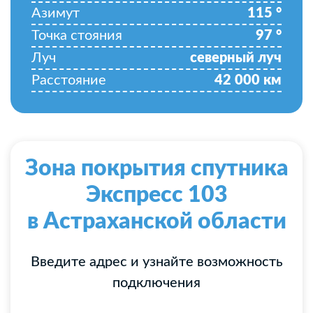
Азимут
115
°
Точка стояния
97
°
Луч
северный луч
Расстояние
42 000
км
Зона покрытия спутника
Экспресс 103
в Астраханской области
Введите адрес и узнайте возможность
подключения