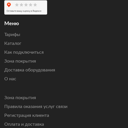
Оставьте заявку
, чтобы проверить возможность
подключения по вашему адресу, получить персональный
расчет стоимости оборудования и ежемесячной
абонентской платы.
Меню
Подключим интернет там, где другие технологии связи
Тарифы
не справляются.
Каталог
Как подключиться
Зона покрытия
Доставка оборудования
О нас
Зона покрытия
Правила оказания услуг связи
Регистрация клиента
Оплата и доставка